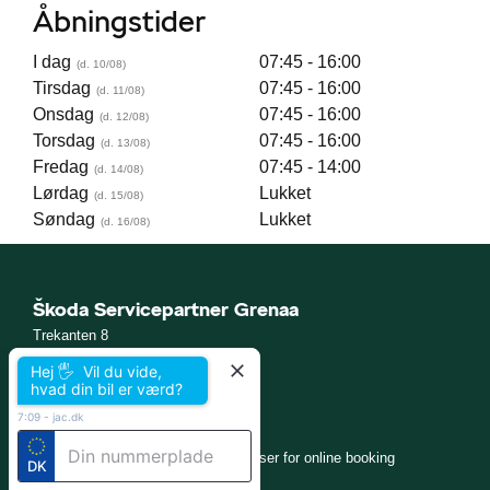
Åbningstider
I dag
07:45 - 16:00
Tirsdag
07:45 - 16:00
Onsdag
07:45 - 16:00
Torsdag
07:45 - 16:00
Fredag
07:45 - 14:00
Lørdag
Lukket
Søndag
Lukket
Škoda Servicepartner Grenaa
Trekanten 8
8500 Grenaa
Hej 🖐 Vil du vide,
Tlf.:
86 32 14 11
eller
Ring mig op
hvad din bil er værd?
E-mail:
grenaa@jac.dk
CVR: 29220417
7:09
-
jac.dk
skoda.dk
Cookiepolitik
Betingelser for online booking
DK
Privatlivspolitik
Kontakt