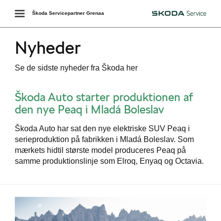
Toggle
Škoda Servicepartner Grenaa
Škoda
navigation
Nyheder
Se de sidste nyheder fra Škoda her
Škoda Auto starter produktionen af
den nye Peaq i Mladá Boleslav
Škoda Auto har sat den nye elektriske SUV Peaq i
serieproduktion på fabrikken i Mladá Boleslav. Som
mærkets hidtil største model produceres Peaq på
samme produktionslinje som Elroq, Enyaq og Octavia.