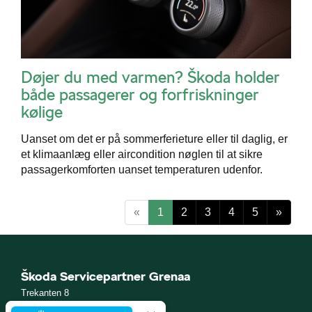
Døjer du med varmen? Škoda holder
både passagerer og forfriskninger
kølige
Uanset om det er på sommerferieture eller til daglig, er
et klimaanlæg eller aircondition nøglen til at sikre
passagerkomforten uanset temperaturen udenfor.
«
1
2
3
4
5
»
Škoda Servicepartner Grenaa
Trekanten 8
8500 Grenaa