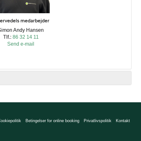
ervedels medarbejder
Simon Andy Hansen
Tlf.:
86 32 14 11
Send e-mail
ookiepolitik
Betingelser for online booking
Privatlivspolitik
Kontakt