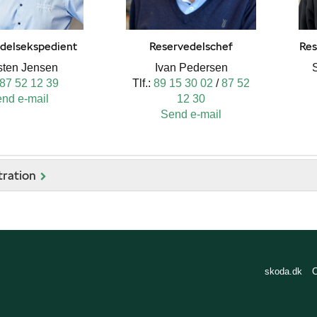
delsekspedient
Reservedelschef
Res
sten Jensen
Ivan Pedersen
87 52 12 39
Tlf.:
89 15 30 02
/
87 52
nd e-mail
12 30
Send e-mail
tration
skoda.dk
C