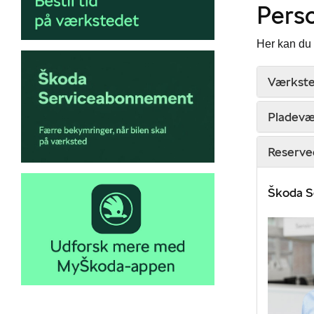
Pers
Her kan du 
Værkst
Pladevæ
Reserved
Škoda S