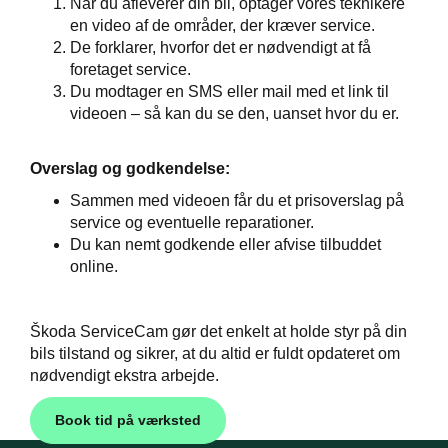
Når du afleverer din bil, optager vores teknikere
en video af de områder, der kræver service.
de
De forklarer, hvorfor det er nødvendigt at få
foretaget service.
ementer
Du modtager en SMS eller mail med et link til
videoen – så kan du se den, uanset hvor du er.
t
Overslag og godkendelse:
ugtbilsattest
Sammen med videoen får du et prisoverslag på
service og eventuelle reparationer.
Du kan nemt godkende eller afvise tilbuddet
tyr
online.
jem
Škoda ServiceCam gør det enkelt at holde styr på din
bils tilstand og sikrer, at du altid er fuldt opdateret om
nødvendigt ekstra arbejde.
Book tid på værksted