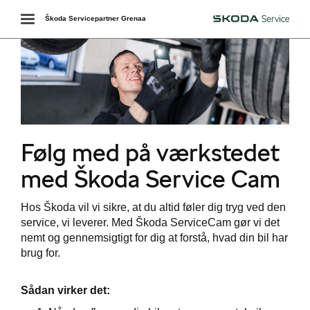
Toggle
Škoda Servicepartner Grenaa
Škoda
navigation
værkstedet
Følg med på værkstedet
services
med Škoda Service Cam
e 5+
Hos Škoda vil vi sikre, at du altid føler dig tryg ved den
5+ til elbiler
service, vi leverer. Med Škoda ServiceCam gør vi det
nemt og gennemsigtigt for dig at forstå, hvad din bil har
ct
brug for.
Sådan virker det:
de