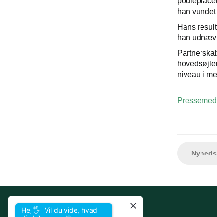
podieplacer
han vundet 
Hans result
han udnævnt 
Partnerska
hovedsøjler
niveau i me
Pressemedd
Nyhedso
Hej 🖐 Vil du vide, hvad
Škoda Servicepartner Grenaa