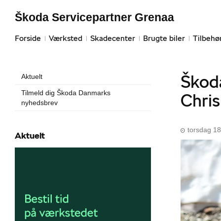
Škoda Servicepartner Grenaa
Forside
Værksted
Skadecenter
Brugte biler
Tilbehø
Škod
Aktuelt
Tilmeld dig Škoda Danmarks
Chri
nyhedsbrev
torsdag 18
Aktuelt