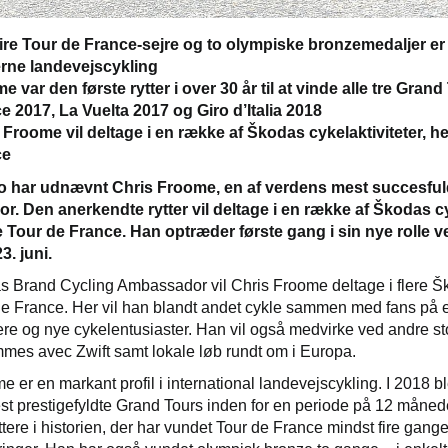
ire Tour de France-sejre og to olympiske bronzemedaljer er
ne landevejscykling
e var den første rytter i over 30 år til at vinde alle tre Gr
e 2017, La Vuelta 2017 og Giro d’Italia 2018
 Froome vil deltage i en række af Škodas cykelaktiviteter,
ce
 har udnævnt Chris Froome, en af verdens mest succesfulde 
. Den anerkendte rytter vil deltage i en række af Škodas cy
our de France. Han optræder første gang i sin nye rolle v
. juni.
Brand Cycling Ambassador vil Chris Froome deltage i flere Ško
de France. Her vil han blandt andet cykle sammen med fans på 
ere og nye cykelentusiaster. Han vil også medvirke ved andre sto
es avec Zwift samt lokale løb rundt om i Europa.
 er en markant profil i international landevejscykling. I 2018 blev 
t prestigefyldte Grand Tours inden for en periode på 12 måneder
yttere i historien, der har vundet Tour de France mindst fire gan