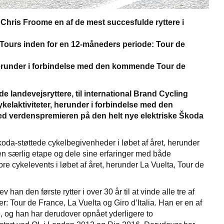
 Chris Froome en af de mest succesfulde ryttere i
and Tours inden for en 12-måneders periode: Tour de
 herunder i forbindelse med den kommende Tour de
landevejsryttere, til international Brand Cycling
kelaktiviteter, herunder i forbindelse med den
ed verdenspremieren på den helt nye elektriske Škoda
da-støttede cykelbegivenheder i løbet af året, herunder
en særlig etape og dele sine erfaringer med både
re cykelevents i løbet af året, herunder La Vuelta, Tour de
han den første rytter i over 30 år til at vinde alle tre af
: Tour de France, La Vuelta og Giro d’Italia. Han er en af
ge, og han har derudover opnået yderligere to