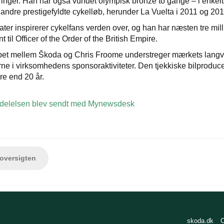
inger. Han har også vundet olympisk bronze to gange – i enkel
andre prestigefyldte cykelløb, herunder La Vuelta i 2011 og 2017
ater inspirerer cykelfans verden over, og han har næsten tre mil
til Officer of the Order of the British Empire.
bet mellem Škoda og Chris Froome understreger mærkets langva
ne i virksomhedens sponsoraktiviteter. Den tjekkiske bilproduce
re end 20 år.
elelsen blev sendt med Mynewsdesk
versigten
skoda.dk
C