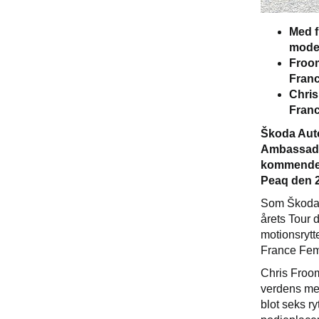
Med f
moder
Froom
Franc
Chris
Fran
Škoda Auto
Ambassador
kommende T
Peaq den 23
Som Škodas 
årets Tour 
motionsrytt
France Femm
Chris Froome
verdens mes
blot seks r