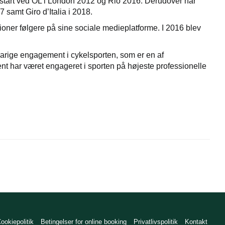
tstart ved OL i London 2012 og Rio 2016. Derudover har
 samt Giro d’Italia i 2018.
lioner følgere på sine sociale medieplatforme. I 2016 blev
rige engagement i cykelsporten, som er en af
nt har været engageret i sporten på højeste professionelle
ookiepolitik
Betingelser for online booking
Privatlivspolitik
Kontakt