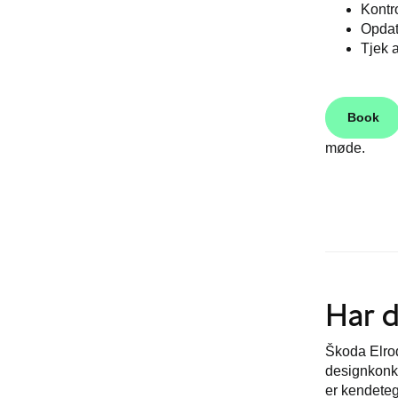
Kontr
Opdat
Tjek a
Book
møde.
Har 
Škoda Elroq
designkonk
er kendetegn