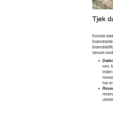
Tjek 
Korrekt dæk
brændstoføk
brændstoffo
læsset med
Dækm
mm. M
inden 
nivea
har e
Reser
reserv
uheld