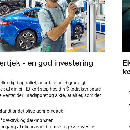
tjek - en god investering
Ek
k
ter dig bag rattet, anbefaler vi et grundigt
 af din bil. Et kort stop hos din Škoda kan spare
e ventetider i nødsporet og sikre, at alt er, som det
 blandt andet blive gennemgået:
af dæktryk og dækmønster
mgang af olieniveau, bremser og kølervæske