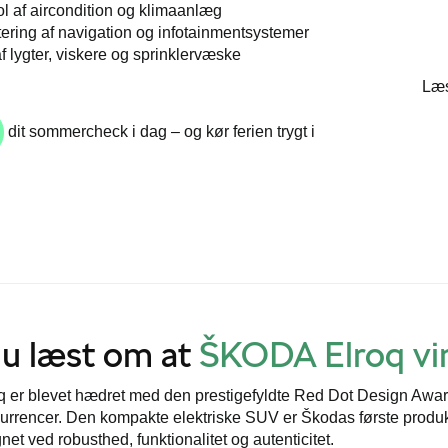
ol af aircondition og klimaanlæg
ering af navigation og infotainmentsystemer
f lygter, viskere og sprinklervæske
Læs
dit sommercheck i dag – og kør ferien trygt i
du læst om at
ŠKODA Elroq vin
 er blevet hædret med den prestigefyldte Red Dot Design Award 
urrencer. Den kompakte elektriske SUV er Škodas første prod
et ved robusthed, funktionalitet og autenticitet.