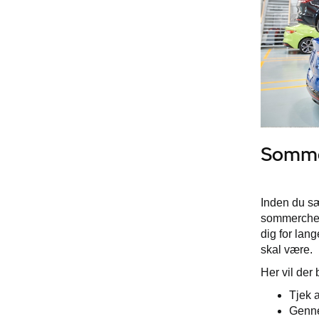
Sommer
Inden du sæt
sommercheck
dig for lang
skal være.
Her vil der
Tjek 
Genne