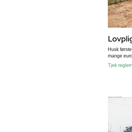
Lovpli
Husk første
mange euro
Tjek reglern