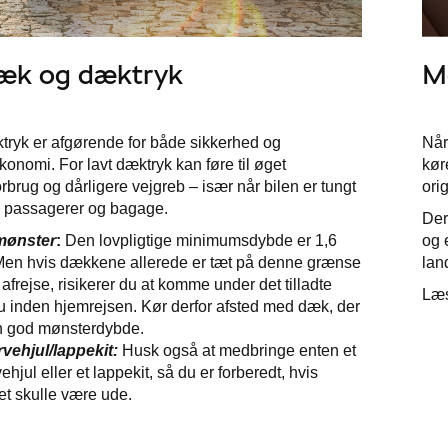
dæk og dæktryk
M
tryk er afgørende for både sikkerhed og
Når
onomi. For lavt dæktryk kan føre til øget
kør
rbrug og dårligere vejgreb – især når bilen er tungt
orig
 passagerer og bagage.
Der
ønster
:
Den lovpligtige minimumsdybde er 1,6
og 
en hvis dækkene allerede er tæt på denne grænse
lan
afrejse, risikerer du at komme under det tilladte
Læ
u inden hjemrejsen. Kør derfor afsted med dæk, der
n god mønsterdybde.
vehjul/lappekit:
Husk også at medbringe enten et
ehjul eller et lappekit, så du er forberedt, hvis
et skulle være ude.